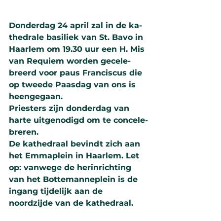
Donder­dag 24 april zal in de ka­
the­drale basiliek van St. Bavo in 
Haar­lem om 19.30 uur een H. Mis 
van Requiem wor­den gece­le­
breerd voor paus Fran­cis­cus die 
op tweede Paas­dag van ons is 
heen­ge­gaan.
Pries­ters zijn don­der­dag van 
harte uit­ge­no­digd om te con­ce­le­
breren.
De ka­the­draal bevindt zich aan 
het Emma­plein in Haar­lem. Let 
op: van­wege de herinrich­ting 
van het Bottemanne­plein is de 
ingang tij­de­lijk aan de 
noordzijde van de ka­the­draal.