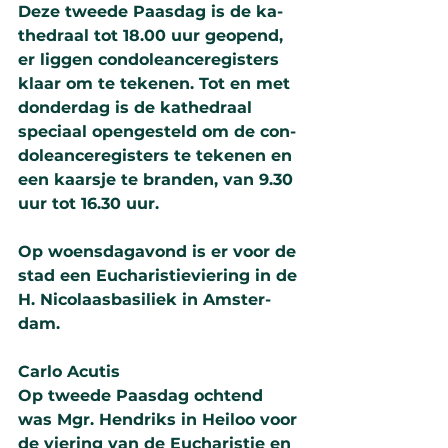
Deze tweede Paas­dag is de ka­
the­draal tot 18.00 uur geopend, 
er liggen con­do­lean­ce­re­gis­ters 
klaar om te tekenen. Tot en met 
don­der­dag is de ka­the­draal 
speciaal open­ge­steld om de con­
do­lean­ce­re­gis­ters te tekenen en 
een kaarsje te bran­den, van 9.30 
uur tot 16.30 uur.
Op woens­dag­avond is er voor de 
stad een Eucha­ris­tie­vie­ring in de 
H. Nicolaas­basi­liek in Am­ster­
dam.
Carlo Acutis
Op tweede Paas­dag ochtend 
was Mgr. Hendriks in Heiloo voor 
de vie­ring van de Eucha­ris­tie en 