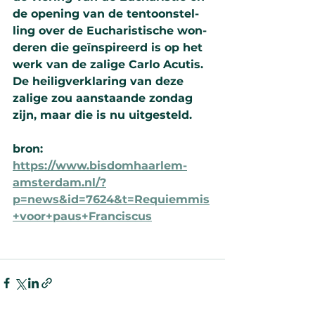
de ope­ning van de ten­toon­stel­
ling over de Eucha­ris­ti­sche won­
de­ren die geïn­spi­reerd is op het 
werk van de zalige Carlo Acutis. 
De heilig­ver­kla­ring van deze 
zalige zou aan­staande zon­dag 
zijn, maar die is nu uit­ge­steld.
bron: 
https://www.bisdomhaarlem-
amsterdam.nl/?
p=news&id=7624&t=Requiemmis
+voor+paus+Franciscus