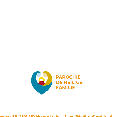
PAROCHIE
DE HEILIGE
FAMILIE
enweg 88, 2101 MP Heemstede |
bavo@heiligefamilie.nl
|