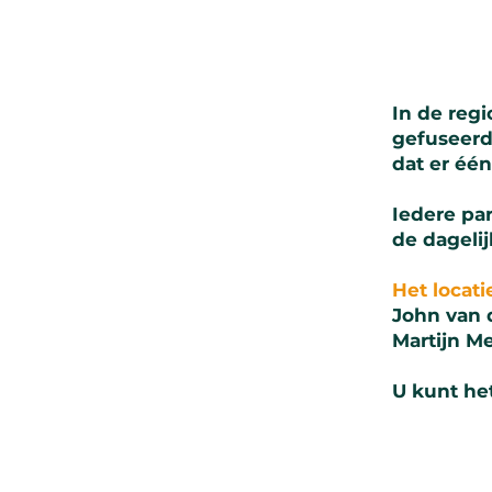
In de regi
gefuseerd
dat er één
Iedere pa
de dagelij
Het locat
John van 
Martijn M
U kunt he