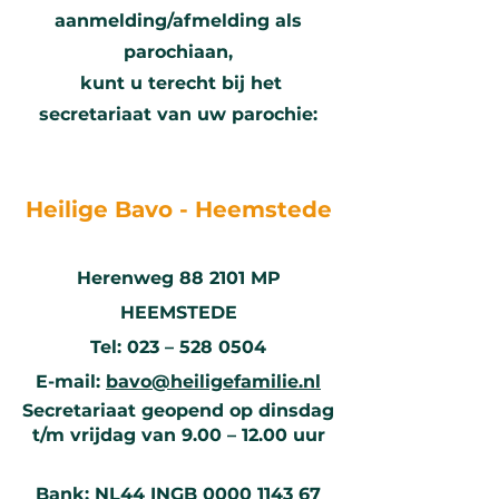
aanmelding/afmelding als
parochiaan,
kunt u terecht bij
het
secretariaat van uw parochie:
Heilige Bavo - Hee
m
stede
Herenweg 88
2101 MP
HEEMS
TEDE
Tel: 023 – 528 0504
E-mail:
bavo@heiligefamilie.nl
Secretariaat geopend op dinsdag
t/m vrijdag van 9.00 – 12.00 uur
Bank: NL44 INGB
0000 1143 67