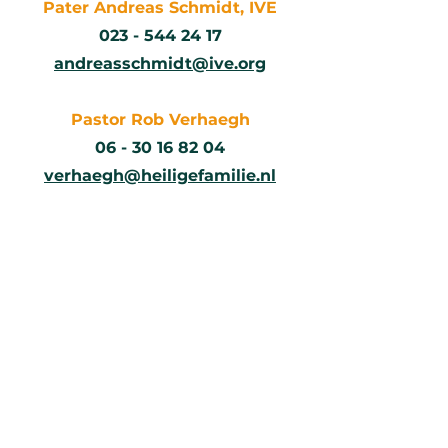
Pater Andreas Schmidt, IVE
023 - 544 24 17
andreasschmidt@ive.org
Pastor Rob Verhaegh
06 - 30 16 82 04
verhaegh@heiligefamilie.nl
Het parochiebestuur
Voor contact met het
parochiebestuur
Parochie H. Familie
p/a Herenweg 88