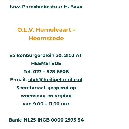
t.n.v. Parochiebestuur H. Bavo
O.L.V. H
emelvaart -
Heemstede
Valkenburgerplein 20
,
2103
AT
HEEMSTEDE
Tel: 023 – 528
6608
E-mail:
olvh@heiligefamilie.nl
Secretariaat geopend op
woensdag en vrijdag
van 9.00 – 11.00 uur
Bank: NL25 INGB
0000 2975 54