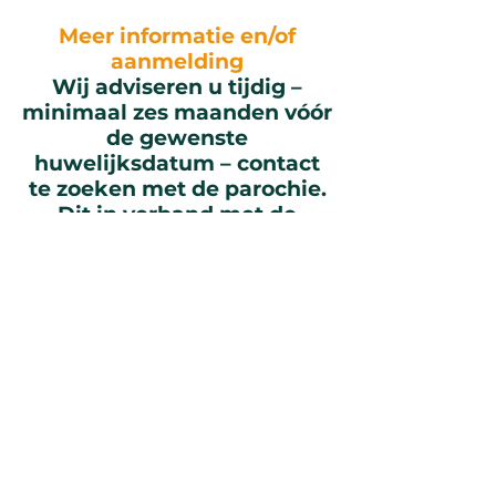
Meer informatie en/of
aanmelding
Wij adviseren u tijdig –
minimaal zes maanden vóór
de gewenste
huwelijksdatum – contact
te zoeken met de parochie.
Dit in verband met de
vereiste (kerkelijke)
administratie en de
catechesecursus voor
bruidsparen.
Neem voor de afspraak voor
de dag en het tijdstip van
uw huwelijksviering
contact op met de parochie,
waar u uw kerkelijk
huwelijk wilt vieren.