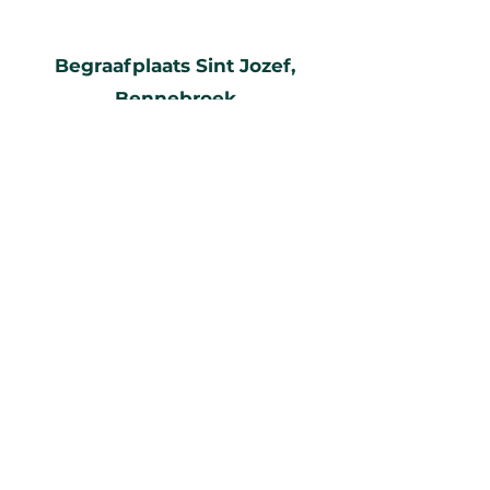
Begraafplaats Sint Jozef,
Bennebroek
Meer weten
PAROCHIE
DE HEILIGE