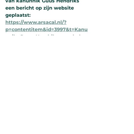
van kanunnik Guus Hendriks 
een bericht op zijn website 
geplaatst: 
https://www.arsacal.nl/?
p=contentitem&id=3997&t=Kanu
nnik+Guus+Hendriks+overleden
Alles weergeven
Recente blogposts