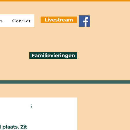
Livestream
ws
Contact
Familievieringen
plaats. Zit 