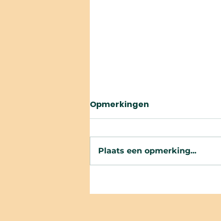
Opmerkingen
Plaats een opmerking...
Nieuw Alpha cursus gaat
van start