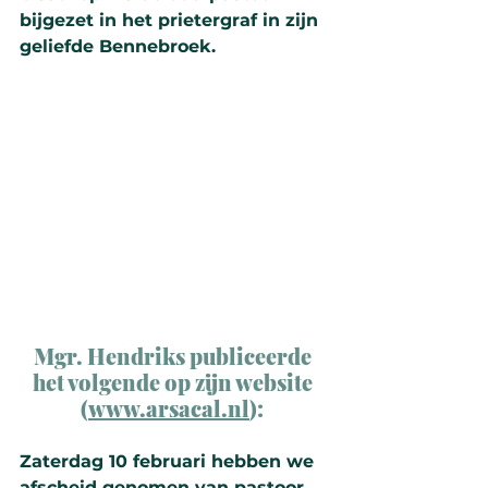
bijgezet in het prietergraf in zijn 
geliefde Bennebroek.
Mgr. Hendriks publiceerde 
het volgende op zijn website 
(
www.arsacal.nl
)
: 
Zater­dag 10 februari hebben we 
afscheid geno­men van pastoor 