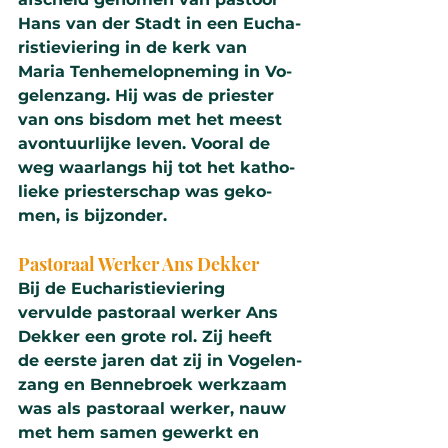
Hans van der Stadt in een Eucha­
ris­tie­vie­ring in de kerk van 
Maria Ten­hemel­op­ne­ming in Vo­
ge­len­zang. Hij was de pries­ter 
van ons bisdom met het meest 
avon­tuur­lijke leven. Vooral de 
weg waarlangs hij tot het katho­
lie­ke pries­ter­schap was geko­
men, is bij­zon­der.
Pas­to­raal Werker Ans Dekker
Bij de Eucha­ris­tie­vie­ring 
vervulde pas­to­raal werker Ans 
Dekker een grote rol. Zij heeft 
de eerste jaren dat zij in Vo­ge­len­
zang en Benne­broek werk­zaam 
was als pas­to­raal werker, nauw 
met hem samen gewerkt en 