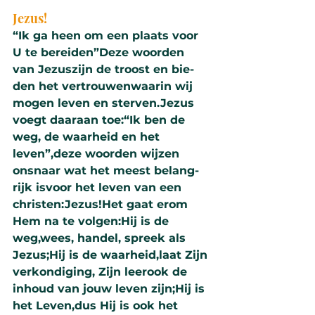
Jezus!
“Ik ga heen om een plaats voor 
U te berei­den”Deze woor­den 
van Jezuszijn de troost en bie­
den het ver­trouwenwaarin wij 
mogen leven en sterven.Jezus 
voegt daaraan toe:“Ik ben de 
weg, de waar­heid en het 
leven”,deze woor­den wijzen 
onsnaar wat het meest be­lang­
rijk isvoor het leven van een 
christen:Jezus!Het gaat erom 
Hem na te volgen:Hij is de 
weg,wees, handel, spreek als 
Jezus;Hij is de waar­heid,laat Zijn 
ver­kon­di­ging, Zijn leerook de 
inhoud van jouw leven zijn;Hij is 
het Leven,dus Hij is ook het 