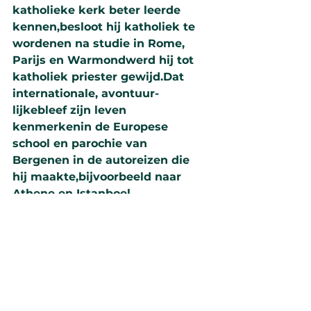
katho­lie­ke kerk beter leerde 
kennen,besloot hij katho­liek te 
wor­denen na studie in Rome, 
Parijs en Warmondwerd hij tot 
katho­liek pries­ter gewijd.Dat 
inter­na­tio­nale, avon­tuur­
lijkebleef zijn leven 
kenmerkenin de Europese 
school en pa­ro­chie van 
Bergenen in de autoreizen die 
hij maakte,bij­voor­beeld naar 
Athene en Istan­boel.
Geliefd pastoor
Zijn leven was dus ooit stor­
mach­tig en avon­tuur­lijk,maar 
het was ook een mooi en later 
heel stabiel leven,waarin hij 
Gods lei­ding heeft ervaren. 31 