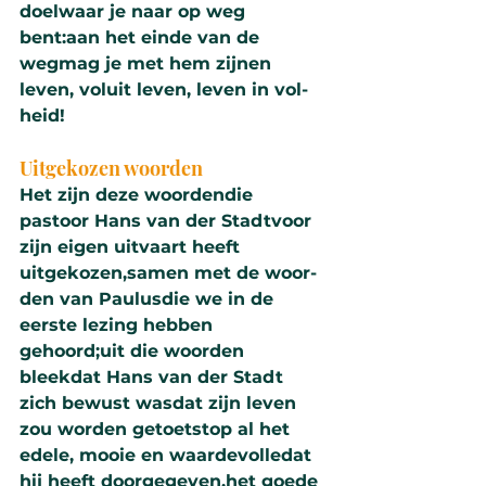
doelwaar je naar op weg 
bent:aan het einde van de 
wegmag je met hem zijnen 
leven, voluit leven, leven in vol­
heid!
Uitgekozen woor­den
Het zijn deze woor­dendie 
pastoor Hans van der Stadtvoor 
zijn eigen uit­vaart heeft 
uitgekozen,samen met de woor­
den van Paulusdie we in de 
eerste lezing hebben 
gehoord;uit die woor­den 
bleekdat Hans van der Stadt 
zich bewust wasdat zijn leven 
zou wor­den getoetstop al het 
edele, mooie en waarde­volledat 
hij heeft doorge­ge­ven,het goede 