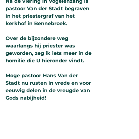
Na de vie­ring in Vo­ge­len­zang is 
pastoor Van der Stadt begraven 
in het pries­tergraf van het 
kerkhof in Benne­broek.
Over de bij­zon­dere weg 
waarlangs hij pries­ter was 
gewor­den, zeg ik iets meer in de 
homilie die U hier­on­der vindt.
Moge pastoor Hans Van der 
Stadt nu rusten in vrede en voor 
eeuwig delen in de vreugde van 
Gods nabij­heid!