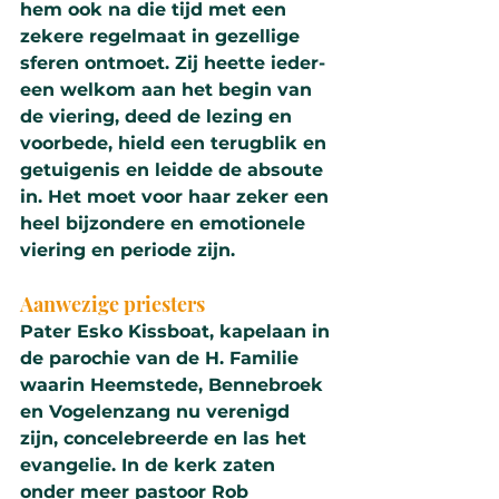
hem ook na die tijd met een 
zekere regelmaat in gezellige 
sferen ontmoet. Zij heette ie­der­
een welkom aan het begin van 
de vie­ring, deed de lezing en 
voor­bede, hield een terug­blik en 
ge­tui­ge­nis en leidde de absoute 
in. Het moet voor haar zeker een 
heel bij­zon­dere en emo­tio­nele 
vie­ring en periode zijn.
Aanwe­zige pries­ters
Pater Esko Kissboat, kape­laan in 
de pa­ro­chie van de H. Familie 
waarin Heem­ste­de, Benne­broek 
en Vo­ge­len­zang nu verenigd 
zijn, con­ce­le­breerde en las het 
evan­ge­lie. In de kerk zaten 
onder meer pastoor Rob 