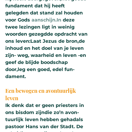
fun­dament dat hij heeft 
gelegden dat stand zal hou­den 
voor Gods 
aanschijn.In
 deze 
twee lezingen ligt in weinig 
woor­den gezegdde opdracht van 
ons leven:Laat Jezus de bron,de 
inhoud en het doel van je leven 
zijn- weg, waar­heid en leven -en 
geef de blijde bood­schap 
door,leg een goed, edel fun­
dament.
Een bewogen en avon­tuur­lijk 
leven
Ik denk dat er geen pries­ters in 
ons bisdom zijndie zo’n avon­
tuur­lijk leven hebben gehadals 
pastoor Hans van der Stadt. De 