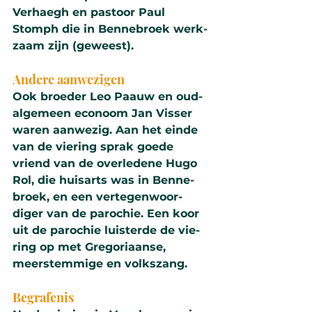
Verhaegh en pastoor Paul 
Stomph die in Benne­broek werk­
zaam zijn (geweest).
Andere aanwe­zigen
Ook broe­der Leo Paauw en oud-
alge­meen econoom Jan Visser 
waren aanwe­zig. Aan het einde 
van de vie­ring sprak goede 
vriend van de over­le­de­ne Hugo 
Rol, die huisarts was in Benne­
broek, en een ver­te­gen­woor­
diger van de pa­ro­chie. Een koor 
uit de pa­ro­chie luisterde de vie­
ring op met Gre­go­ri­aanse, 
meerstemmige en volkszang.
Begrafenis