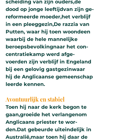
schei­ding van zijn ouders,de 
dood op jonge leef­tijdvan zijn ge­
re­for­meer­de moe­der,het verblijf 
in een pleeg­ge­zin,De razzia van 
Putten, waar hij toen woondeen 
waarbij de hele manne­lijke 
beroepsbe­vol­kingnaar het con­
cen­tratie­kamp werd afge­
voerden zijn verblijf in Engeland 
bij een gelovig gast­ge­zinwaar 
hij de Angli­caanse ge­meen­schap 
leerde kennen.
Avon­tuur­lijk en stabiel
Toen hij naar de kerk begon te 
gaan,groeide het verlangenom 
Angli­caans pries­ter te wor­
den.Dat gebeurde uit­ein­delijk in 
Australië,maar toen hij daar de 