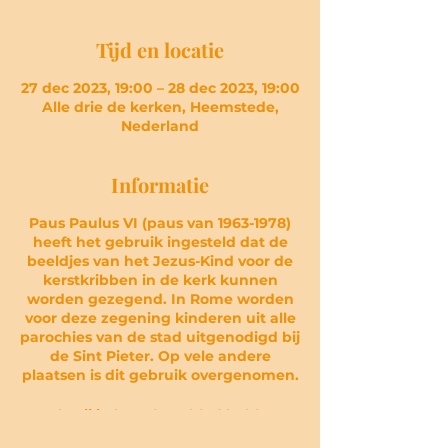
Tijd en locatie
27 dec 2023, 19:00 – 28 dec 2023, 19:00
Alle drie de kerken, Heemstede,
Nederland
Informatie
Paus Paulus VI (paus van 1963-1978)
heeft het gebruik ingesteld dat de
beeldjes van het Jezus-Kind voor de
kerstkribben in de kerk kunnen
worden gezegend. In Rome worden
voor deze zegening kinderen uit alle
parochies van de stad uitgenodigd bij
de Sint Pieter. Op vele andere
plaatsen is dit gebruik overgenomen.
Ook wij in het Klaverblad hebben
vorig jaar in de kerk van de H. Bavo