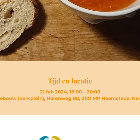
Tijd en locatie
21 feb 2024, 18:00 – 20:00
ebouw (kerkplein), Herenweg 88, 2101 MP Heemstede, Ne