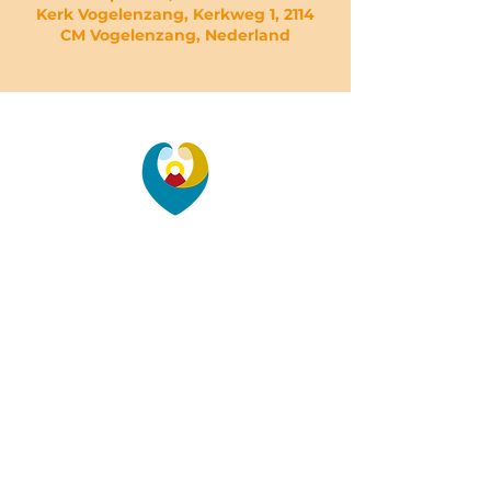
Kerk Vogelenzang, Kerkweg 1, 2114
CM Vogelenzang, Nederland
PAROCHIE
DE HEILIGE
FAMILIE
Heilige Bavo, Herenweg 88, 2101 MP
Heemstede |
bavo@heiligefamilie.nl
| Tel: 023 -
528 05 04
Onze Lieve Vrouw Hemelvaart,
Valkenburgerplein 20, 2103 AT
Heemstede |
olvh@heiligefamilie.nl
| Tel:
023 -
528 66 08