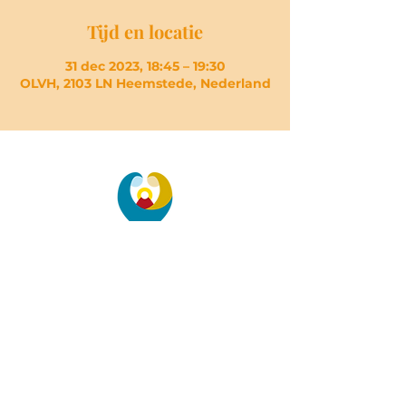
Tijd en locatie
31 dec 2023, 18:45 – 19:30
OLVH, 2103 LN Heemstede, Nederland
PAROCHIE
DE HEILIGE
FAMILIE
Heilige Bavo, Herenweg 88, 2101 MP
Heemstede |
bavo@heiligefamilie.nl
| Tel: 023 -
528 05 04
Onze Lieve Vrouw Hemelvaart,
Valkenburgerplein 20, 2103 AT